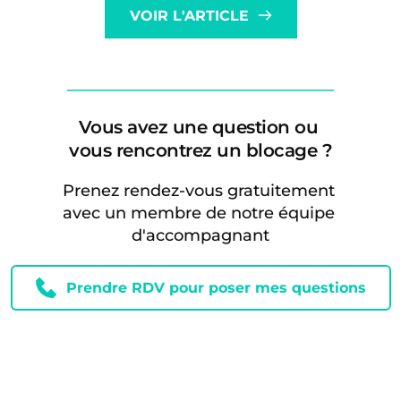
VOIR L'ARTICLE
compétences
en
programmes
de
Formation
Vous avez une question ou 
avec
vous rencontrez un blocage ?
l’IA
Prenez rendez-vous gratuitement 
et
avec un membre de notre équipe 
le
d'accompagnant
Framework
Puissant
Prendre RDV pour poser mes questions
»