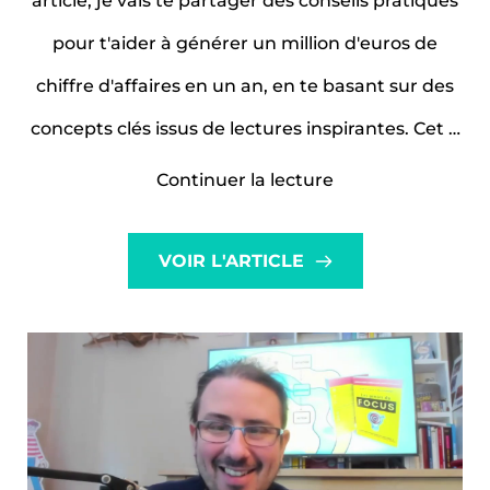
article, je vais te partager des conseils pratiques
pour t'aider à générer un million d'euros de
chiffre d'affaires en un an, en te basant sur des
concepts clés issus de lectures inspirantes. Cet …
« Créer
Continuer la lecture
sa
marque
VOIR L'ARTICLE
de
A
à
Z
:
Un
an
pour
générer